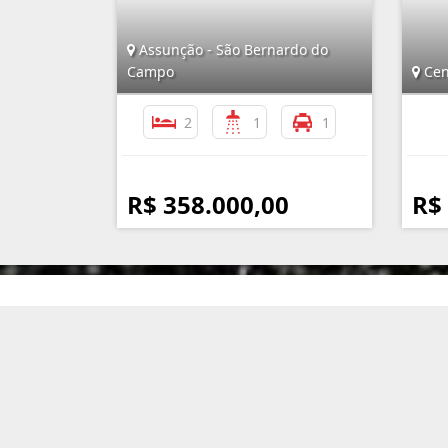
Assunção - São Bernardo do
Campo
Cen
2
1
1
R$ 358.000,00
R$
Imobiliária Assunção