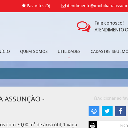
Favoritos (
0
)
atendimento@imobiliariaassunc
Fale conosco!
ATENDIMENTO O
NÍCIO
QUEM SOMOS
UTILIDADES
CADASTRE SEU IM
A ASSUNÇÃO -
Adicionar ao fav
s com 70,00 m² de área útil, 1 vaga
Fich