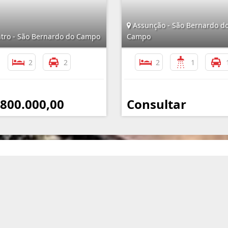
Assunção - São Bernardo d
tro - São Bernardo do Campo
Campo
2
2
2
1
 800.000,00
Consultar
Mapa do Site
I
Início
Quem Somos
Links e Documentos