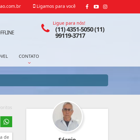
ao.com.br
Ligamos para você
Ligue para nós!
(11) 4351-5050 (11)
FFLINE
99119-3717
ÓVEL
CONTATO
oritos
a de
Sérgio