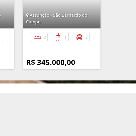
o
Assunção - São Bernardo do
Campo
1
2
1
2
R$ 345.000,00
nformações de Contato
(11) 4351-5050 / (11) 99119-3717
atendimento@imobiliariaassuncao.com.br