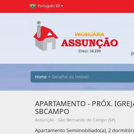
Português BR
I
Home
Detalhe do Imóvel
APARTAMENTO - PRÓX. IGREJ
SBCAMPO
Assunção - São Bernardo do Campo (SP)
Apartamento Semimobiliado(a), 2 dormitório