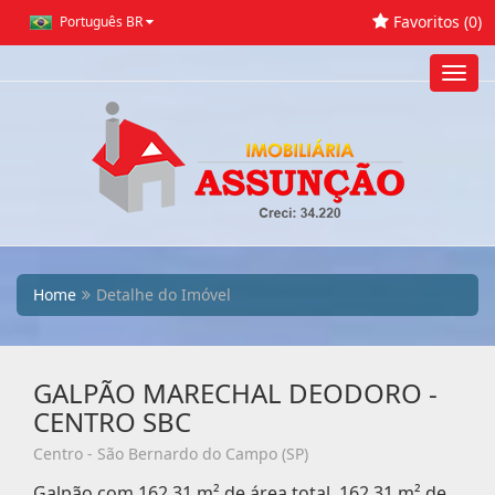
Favoritos (
0
)
Português BR
Toggl
navig
Home
Detalhe do Imóvel
GALPÃO MARECHAL DEODORO -
CENTRO SBC
Centro - São Bernardo do Campo (SP)
Galpão com 162,31 m² de área total, 162,31 m² de