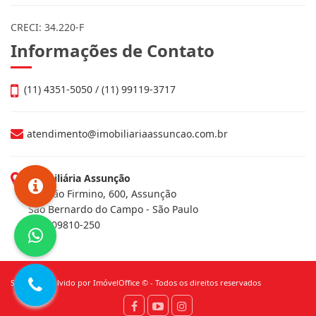
CRECI: 34.220-F
Informações de Contato
(11) 4351-5050 / (11) 99119-3717
atendimento@imobiliariaassuncao.com.br
Imobiliária Assunção
Av. João Firmino, 600, Assunção
São Bernardo do Campo - São Paulo
CEP: 09810-250
Site desenvolvido por
ImóvelOffice
© - Todos os direitos reservados