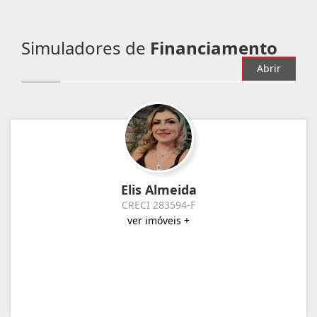
Simuladores de
Financiamento
Abrir
Elis Almeida
CRECI 283594-F
ver imóveis +