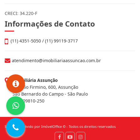
CRECI: 34.220-F
Informações de Contato
(11) 4351-5050 / (11) 99119-3717
atendimento@imobiliariaassuncao.com.br
Imobiliária Assunção
Av. João Firmino, 600, Assunção
São Bernardo do Campo - São Paulo
CEP: 09810-250
Site desenvolvido por
ImóvelOffice
© - Todos os direitos reservados