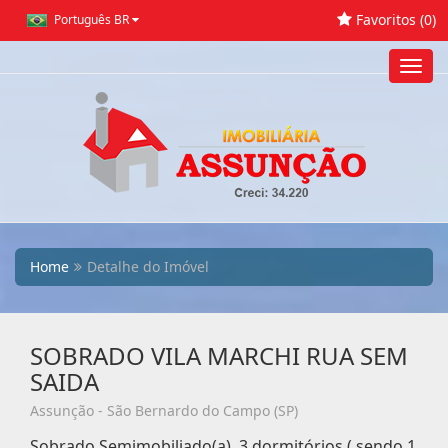
Favoritos (
0
)
Português BR
Toggl
navig
Home
Detalhe do Imóvel
SOBRADO VILA MARCHI RUA SEM
SAIDA
Assunção - São Bernardo do Campo (SP)
Sobrado Semimobiliado(a), 3 dormitórios ( sendo 1