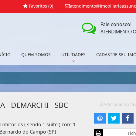
Favoritos (
0
)
atendimento@imobiliariaassunc
Fale conosco!
ATENDIMENTO O
NÍCIO
QUEM SOMOS
UTILIDADES
CADASTRE SEU IM
A - DEMARCHI - SBC
Adicionar ao fav
mitórios ( sendo 1 suíte ) com 1
 Bernardo do Campo (SP)
Fich