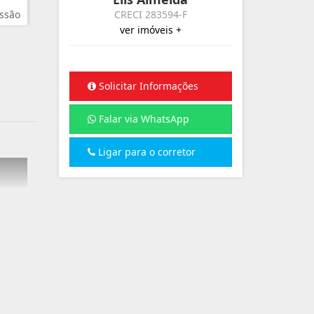
ssão
CRECI 283594-F
ver imóveis +
Solicitar Informações
Falar via WhatsApp
Ligar para o corretor