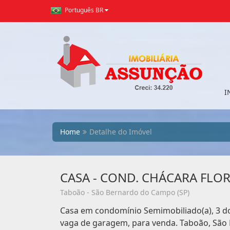
Português BR
I
Home
Detalhe do Imóvel
CASA - COND. CHÁCARA FLOR
Taboão - São Bernardo do Campo (SP)
Casa em condomínio Semimobiliado(a), 3 dor
vaga de garagem, para venda. Taboão, São