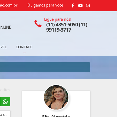
ao.com.br
Ligamos para você
Ligue para nós!
(11) 4351-5050 (11)
NLINE
99119-3717
ÓVEL
CONTATO
oritos
a de
Elis Almeida