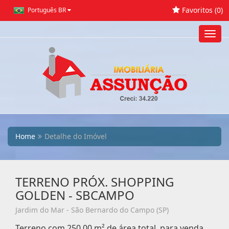
Favoritos (
0
)
Português BR
Toggl
navig
Home
Detalhe do Imóvel
TERRENO PRÓX. SHOPPING
GOLDEN - SBCAMPO
Jardim do Mar - São Bernardo do Campo (SP)
Terreno com 250,00 m² de área total, para venda.