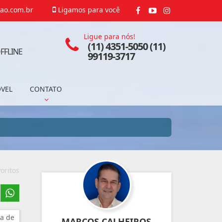
ao.com.br
Ligamos para você
Ligue para nós!
(11) 4351-5050 (11)
FFLINE
99119-3717
ÓVEL
CONTATO
oritos
a de
MARCOS CALHEIROS