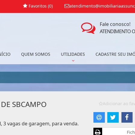
Favoritos (
0
)
atendimento@imobiliariaassunc
Fale conosco!
ATENDIMENTO O
NÍCIO
QUEM SOMOS
UTILIDADES
CADASTRE SEU IM
 DE SBCAMPO
Adicionar ao fav
l, 3 vagas de garagem, para venda.
Fich