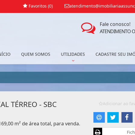
Favoritos (
0
)
atendimento@imobiliariaassunc
Fale conosco!
ATENDIMENTO O
NÍCIO
QUEM SOMOS
UTILIDADES
CADASTRE SEU IM
AL TÉRREO - SBC
Adicionar ao fav
169,00 m² de área total, para venda.
Fich