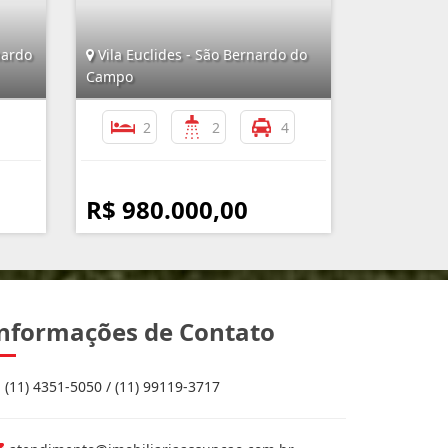
nardo
Vila Euclides - São Bernardo do
Campo
2
2
4
R$ 980.000,00
nformações de Contato
(11) 4351-5050 / (11) 99119-3717