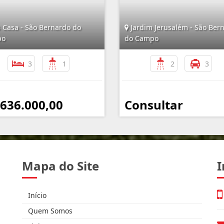
 Casa - São Bernardo do
Jardim Jerusalém - São Ber
po
do Campo
3
1
2
3
 636.000,00
Consultar
Mapa do Site
I
Início
Quem Somos