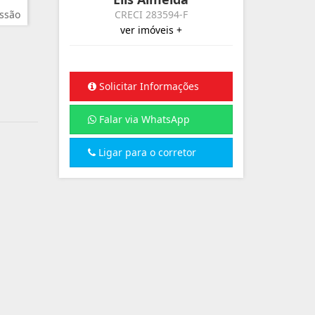
ssão
CRECI 283594-F
ver imóveis +
Solicitar Informações
Falar via WhatsApp
Ligar para o corretor