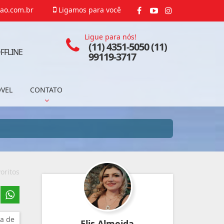
ao.com.br
Ligamos para você
Ligue para nós!
(11) 4351-5050 (11)
FFLINE
99119-3717
ÓVEL
CONTATO
oritos
a de
Elis Almeida