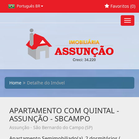
Favoritos (
0
)
Português BR
Toggl
navig
Home
Detalhe do Imóvel
APARTAMENTO COM QUINTAL -
ASSUNÇÃO - SBCAMPO
Assunção - São Bernardo do Campo (SP)
Apartamento Semimobiliado(a), 2 dormitórios (