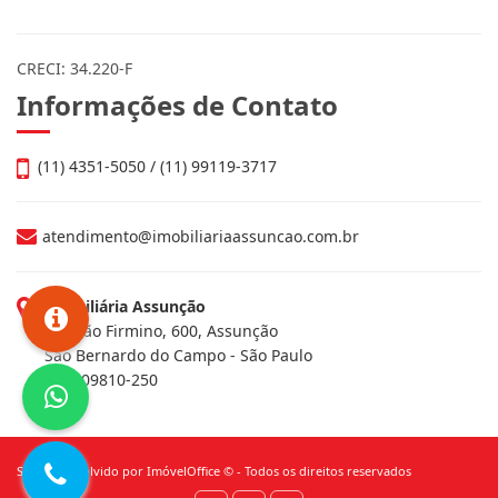
CRECI: 34.220-F
Informações de Contato
(11) 4351-5050 / (11) 99119-3717
atendimento@imobiliariaassuncao.com.br
Imobiliária Assunção
Av. João Firmino, 600, Assunção
São Bernardo do Campo - São Paulo
CEP: 09810-250
Site desenvolvido por
ImóvelOffice
© - Todos os direitos reservados