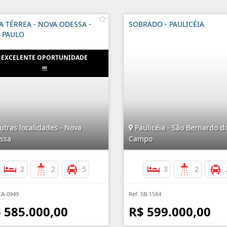
A TÉRREA - NOVA ODESSA -
SOBRADO - PAULICÉIA
 PAULO
utras localidades - Nova
Paulicéia - São Bernardo d
ssa
Campo
2
2
5
3
2
CA-0949
Ref. SB-1584
 585.000,00
R$ 599.000,00