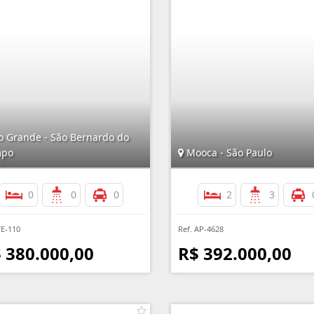
o Grande - São Bernardo do
po
Mooca - São Paulo
0
0
0
2
3
TE-110
Ref. AP-4628
 380.000,00
R$ 392.000,00