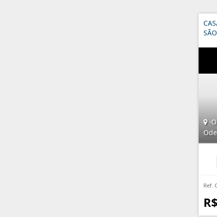
CAS
SÃO
·O
Ode
Ref. 
R$