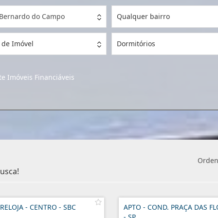
 Bernardo do Campo
Qualquer bairro
 de Imóvel
Dormitórios
e Imóveis Financiáveis
Orden
usca!
RELOJA - CENTRO - SBC
APTO - COND. PRAÇA DAS F
- SP