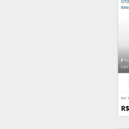
ÓTI
RA
Ru
Cam
Ref. 
R$