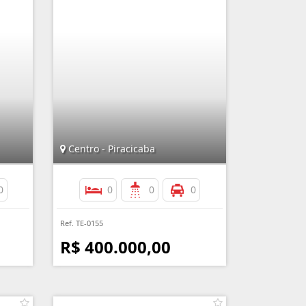
Centro - Piracicaba
0
0
0
0
Ref. TE-0155
R$ 400.000,00