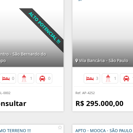
ntro - São Bernardo do
po
Vila Bancária - São Paulo
0
1
0
3
1
SL-0002
Ref. AP-4252
nsultar
R$ 295.000,00
MO TERRENO !!!
APTO - MOOCA - SÃO PAULO