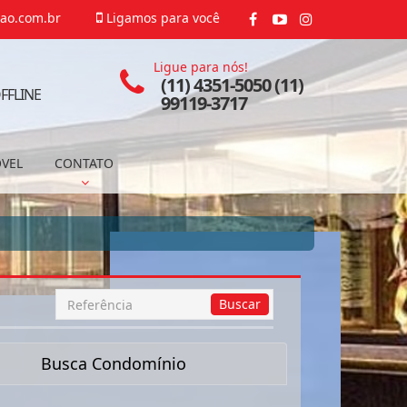
ao.com.br
Ligamos para você
Ligue para nós!
(11) 4351-5050 (11)
FFLINE
99119-3717
ÓVEL
CONTATO
Busca
Buscar
por
Referência
Busca Condomínio