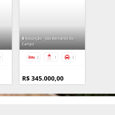
o
Assunção - São Bernardo do
Campo
1
2
1
2
R$ 345.000,00
nformações de Contato