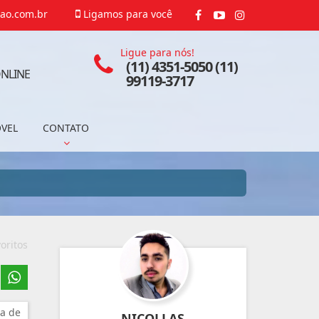
ao.com.br
Ligamos para você
Ligue para nós!
(11) 4351-5050 (11)
NLINE
99119-3717
ÓVEL
CONTATO
oritos
a de
NICOLLAS