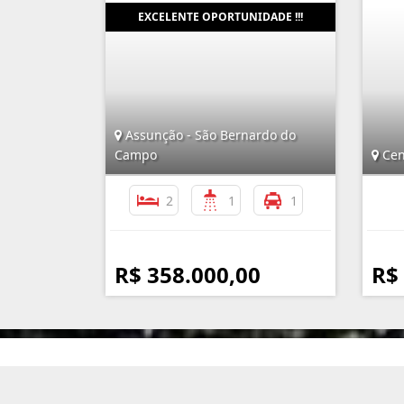
Assunção - São Bernardo do
Campo
Cen
2
1
1
R$ 358.000,00
R$
Imobiliária Assunção