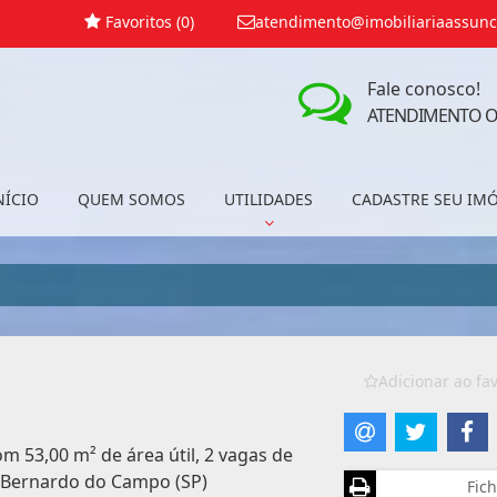
Favoritos (
0
)
atendimento@imobiliariaassunc
Fale conosco!
ATENDIMENTO O
NÍCIO
QUEM SOMOS
UTILIDADES
CADASTRE SEU IM
Adicionar ao fav
m 53,00 m² de área útil, 2 vagas de
o Bernardo do Campo (SP)
Fich