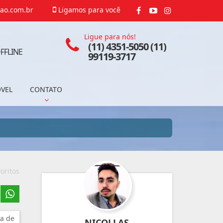
ao.com.br
Ligamos para você
Ligue para nós!
(11) 4351-5050 (11)
FFLINE
99119-3717
ÓVEL
CONTATO
oritos
a de
NICOLLAS