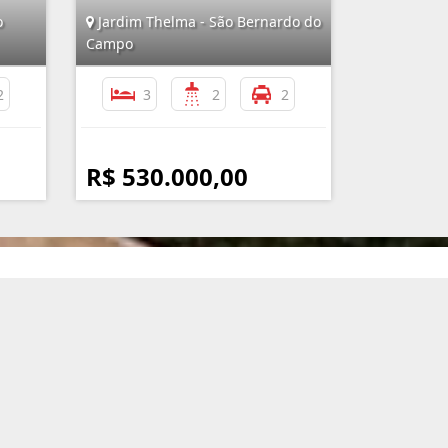
o
Jardim Thelma - São Bernardo do
Campo
2
3
2
2
R$ 530.000,00
nformações de Contato
(11) 4351-5050 / (11) 99119-3717
atendimento@imobiliariaassuncao.com.br