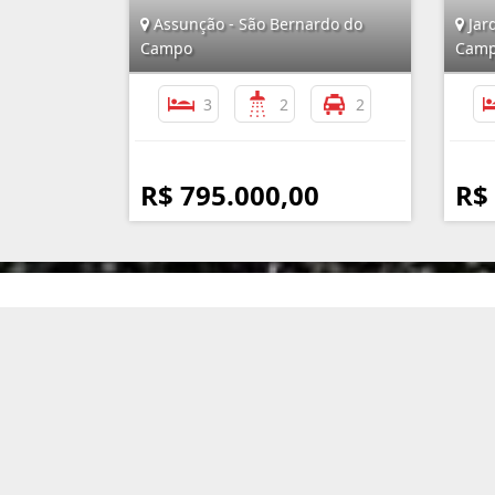
Assunção - São Bernardo do
Jard
Campo
Cam
3
2
2
R$ 795.000,00
R$
Imobiliária Assunção