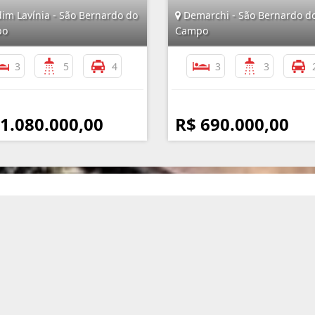
im Lavínia - São Bernardo do
Demarchi - São Bernardo d
po
Campo
3
5
4
3
3
 1.080.000,00
R$ 690.000,00
Mapa do Site
I
Início
Quem Somos
Links e Documentos