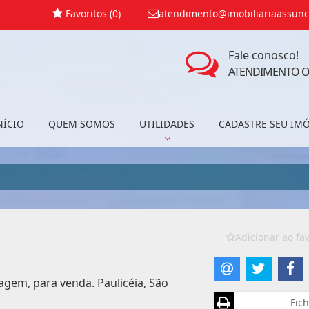
Favoritos (
0
)
atendimento@imobiliariaassunc
Fale conosco!
ATENDIMENTO O
NÍCIO
QUEM SOMOS
UTILIDADES
CADASTRE SEU IM
Adicionar ao fav
gem, para venda. Paulicéia, São
Fich