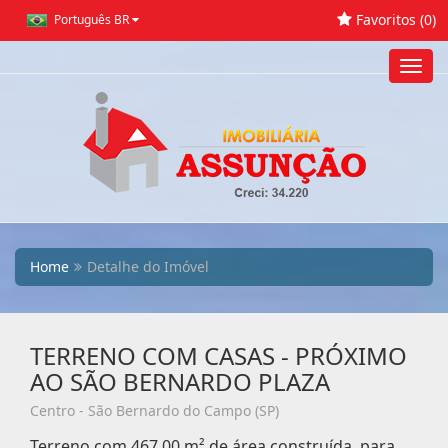
Favoritos (
0
)
Português BR
Toggl
navig
Home
Detalhe do Imóvel
TERRENO COM CASAS - PRÓXIMO
AO SÃO BERNARDO PLAZA
Centro - São Bernardo do Campo (SP)
Terreno com 467,00 m² de área construída, para