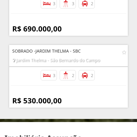
3
3
2
R$ 690.000,00
SOBRADO -JARDIM THELMA - SBC
Jardim Thelma - São Bernardo do Campo
3
2
2
R$ 530.000,00